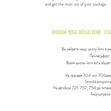
and get the most out of your package.
BIKRAM YOGA DÜSSELDORF STUD
Вы найдете нашу школу йоги в р
Пемпельфорт
Возле школы йоги есть общест
На трамвае 704 или 706
дое
Stockkampstr
На автобусе 721, 752, 754 до остан
Георгштрассе