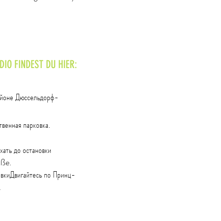
IO FINDEST DU HIER:
айоне Дюссельдорф-
.
венная парковка.
хать до остановки
aße.
овки
Двигайтесь по Принц-
.