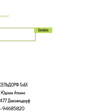
passen
Senden
СЕЛЬДОРФ ГмбХ
т Юджин Аткинс
77 Дюссельдорф
11-94685820