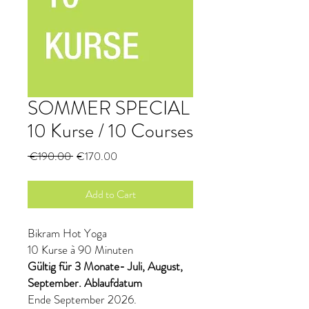
SOMMER SPECIAL
10 Kurse / 10 Courses
Regular
Sale
 €190.00 
€170.00
Price
Price
Add to Cart
Bikram Hot Yoga
10 Kurse à 90 Minuten
Gültig für 3 Monate- Juli, August,
September. Ablaufdatum
Ende September 2026.