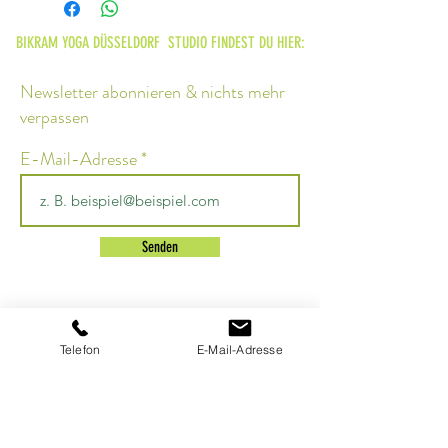
BIKRAM YOGA DÜSSELDORF STUDIO FINDEST DU HIER:
Newsletter abonnieren & nichts mehr
verpassen
E-Mail-Adresse
Senden
Bikram Yoga DUSSELDORF GmbH
Telefon
E-Mail-Adresse
Owner: LaMott Eugine Atkins
Moltkestr. 84
40477 Dusseldorf
Telephone
+49 211-94685820
bikramyogaduesseldorf@gmail.com