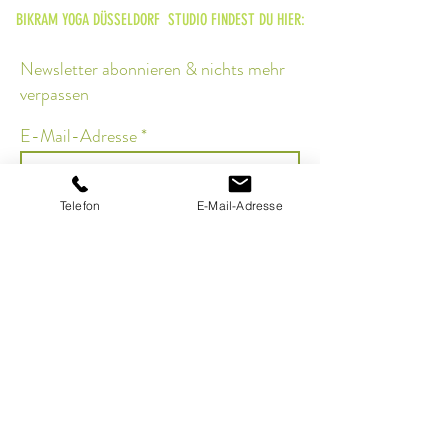
BIKRAM YOGA DÜSSELDORF STUDIO FINDEST DU HIER:
Newsletter abonnieren & nichts mehr
verpassen
E-Mail-Adresse
Telefon
E-Mail-Adresse
Senden
Bikram Yoga DUSSELDORF GmbH
Owner: LaMott Eugine Atkins
Moltkestr. 84
40477 Dusseldorf
Telephone
+49 211-94685820
bikramyogaduesseldorf@gmail.com
www.hotyogadus.com