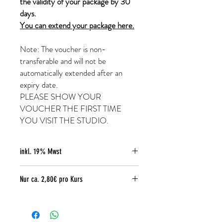
the validity of your package by 30
days.
You can extend your package here.
Note: The voucher is non-
transferable and will not be
automatically extended after an
expiry date.
PLEASE SHOW YOUR
VOUCHER THE FIRST TIME
YOU VISIT THE STUDIO.
inkl. 19% Mwst
Nur ca. 2,80€ pro Kurs
wenn du täglich teilnimmst.
Just
2,80 €
per course if you participate
daily!