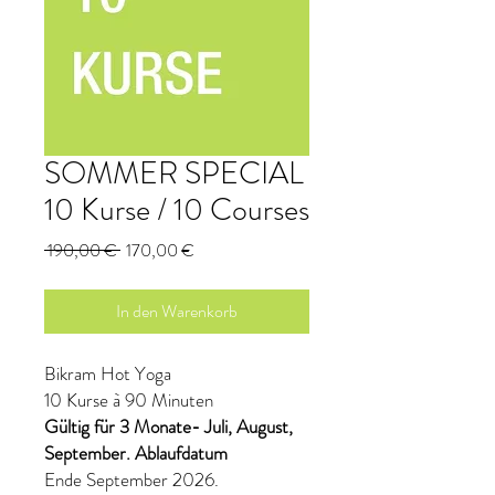
SOMMER SPECIAL
10 Kurse / 10 Courses
Standardpreis
Sale-
 190,00 € 
170,00 €
Preis
In den Warenkorb
Bikram Hot Yoga
10 Kurse à 90 Minuten
Gültig für 3 Monate- Juli, August,
September. Ablaufdatum
Ende September 2026.