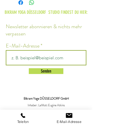
BIKRAM YOGA DÜSSELDORF STUDIO FINDEST DU HIER:
Newsletter abonnieren & nichts mehr
verpassen
E-Mail-Adresse
Senden
Bikram Yoga DÜSSELDORF GmbH
Inhaber: LaMott Eugine Atkins
Moltkestr. 84 40477 Düsseldorf
+49 211-94685820
Telefon
E-Mail-Adresse
bikramyogaduesseldorf@gmail.com