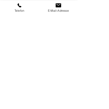
Telefon
E-Mail-Adresse
Bikram Yoga DÜSSELDORF GmbH
Inhaber: LaMott Eugine Atkins
Moltkestr. 84 40477 Düsseldorf
+49 211-94685820
bikramyogaduesseldorf@gmail.com
www.hotyogadus.com