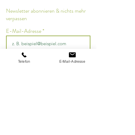
Newsletter abonnieren & nichts mehr
verpassen
E-Mail-Adresse
Senden
Telefon
E-Mail-Adresse
Bikram Yoga DÜSSELDORF GmbH
Inhaber: LaMott Eugine Atkins
Moltkestr. 84 40477 Düsseldorf
+49 211-94685820
bikramyogaduesseldorf@gmail.com
www.hotyogadus.com