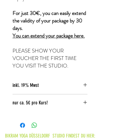
For just 30€, you can easily extend
the validity of your package by 30
days.
You can extend your package here.
PLEASE SHOW YOUR
VOUCHER THE FIRST TIME
YOU VISIT THE STUDIO.
inkl. 19% Mwst
nur ca. 5€ pro Kurs!
wenn du täglich teilnimmst.
Just 5€ per course if you participate daily!
BIKRAM YOGA DÜSSELDORF STUDIO FINDEST DU HIER: