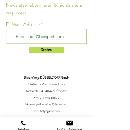
Newsletter abonnieren & nichts mehr
verpassen
E-Mail-Adresse
Senden
Bikram Yoga DÜSSELDORF GmbH
Inhaber: LaMott Eugine Atkins
Moltkestr. 84 40477 Düsseldorf
+49 211-94685820
bikramyogaduesseldorf@gmail.com
www.hotyogadus.com
Telefon
E-Mail-Adresse