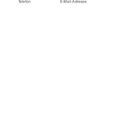
Telefon
E-Mail-Adresse
私たちのヨガスクールは、デュッセルド
ルフ-ペンペルフォルト地区にあります。
ヨガスクールの近くに公共駐車場があり