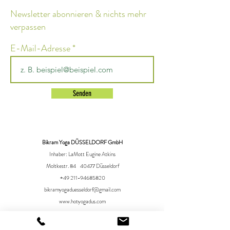
Newsletter abonnieren & nichts mehr
verpassen
E-Mail-Adresse
Senden
Bikram Yoga DÜSSELDORF GmbH
Inhaber: LaMott Eugine Atkins
Moltkestr. 84 40477 Düsseldorf
+49 211-94685820
bikramyogaduesseldorf@gmail.com
www.hotyogadus.com