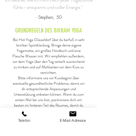
fühle - entspannt und voller Energie."
- Stephen, 50
GRUNDREGELN DES BIKRAM YOGA
Bei Hot Yoga Düsseldorf übst du barfuß in sehr
leichter Sportkleidung. Bringe deine eigene
Yogamatte, ein großes Handtuch und eine
Flasche Wasser mit. Wir empfehlen außerdem,
vor dem Yoga über den Tag verteilt ausreichend
zu trinken und auf Mahlzeiten vor dem Kurs zu
verzichten.
Bitte informiere uns vor Kursbeginn über
eventuelle gesundheitliche Probleme, damit wir
dir entsprechende Anpassungen und
Unterstützung anbieten können. Wenn du zum
ersten Mal bei uns bist, positioniere dich am
besten im hinteren Teil des Raumes, damit du
dich an den anderen Teilnehmern orientieren und
die Übungen besser verstehen kannst.
Telefon
E-Mail-Adresse
Es kann vorkommen, dass du während des
Kurses müde und schwindelig wirst. Lege dich in
diesem Fall immer wieder auf die Matte und