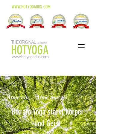
WWW.HOTYOGADUS.COM
Atme ein... Atme aus...
Bikram Yoga stärkt Körper
und Geist